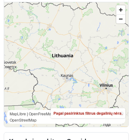
Pagal pasirinktus filtrus degalinių nėra.
MapLibre
|
OpenFreeMap
© OpenMapTiles
Data from
OpenStreetMap