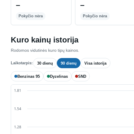
–
–
Pokyčio nėra
Pokyčio nėra
Kuro kainų istorija
Rodomos vidutinės kuro tipų kainos.
Laikotarpis:
30 dienų
90 dienų
Visa istorija
Benzinas 95
Dyzelinas
SND