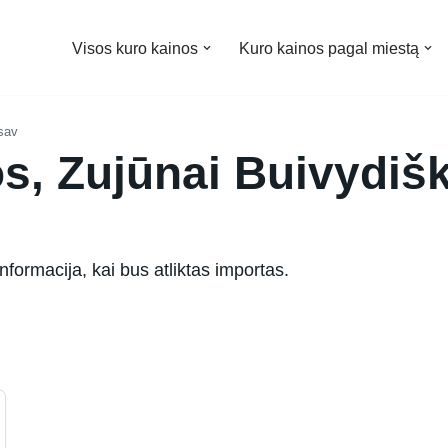
Visos kuro kainos
Kuro kainos pagal miestą
 sav
s, Zujūnai Buivydišk
ormacija, kai bus atliktas importas.