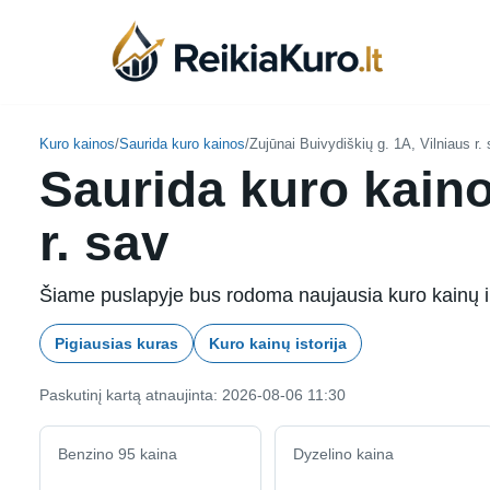
Skip
to
content
Kuro kainos
/
Saurida kuro kainos
/
Zujūnai Buivydiškių g. 1A, Vilniaus r.
Saurida kuro kaino
r. sav
Šiame puslapyje bus rodoma naujausia kuro kainų inf
Pigiausias kuras
Kuro kainų istorija
Paskutinį kartą atnaujinta: 2026-08-06 11:30
Benzino 95 kaina
Dyzelino kaina