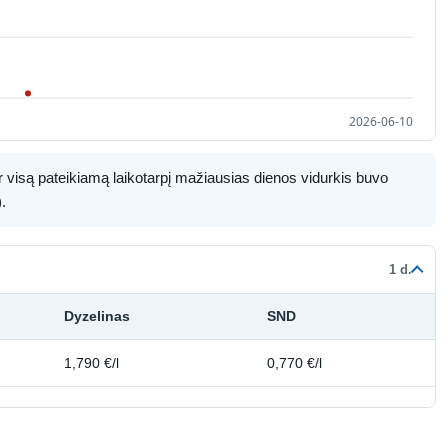
r visą pateikiamą laikotarpį mažiausias dienos vidurkis buvo
.
1 d.
Dyzelinas
SND
1,790 €/l
0,770 €/l