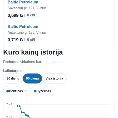
Baltic Petroleum
Savanorių pr. 121, Vilnius
0,699 €/l
0 ct/l
Baltic Petroleum
Antakalnio g. 128, Vilnius
0,719 €/l
0 ct/l
Kuro kainų istorija
Rodomos vidutinės kuro tipų kainos.
Laikotarpis:
30 dienų
90 dienų
Visa istorija
Benzinas 95
Dyzelinas