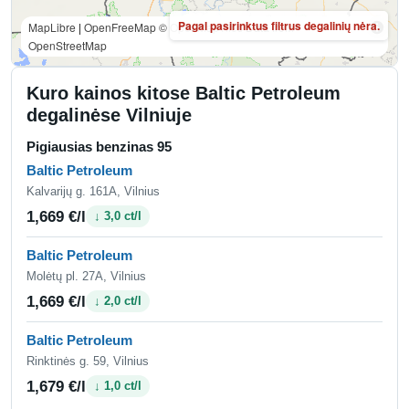
Pagal pasirinktus filtrus degalinių nėra.
MapLibre
|
OpenFreeMap
© OpenMapTiles
Data from
OpenStreetMap
Kuro kainos kitose Baltic Petroleum
degalinėse Vilniuje
Pigiausias benzinas 95
Baltic Petroleum
Kalvarijų g. 161A, Vilnius
1,669 €/l
↓ 3,0 ct/l
Baltic Petroleum
Molėtų pl. 27A, Vilnius
1,669 €/l
↓ 2,0 ct/l
Baltic Petroleum
Rinktinės g. 59, Vilnius
1,679 €/l
↓ 1,0 ct/l