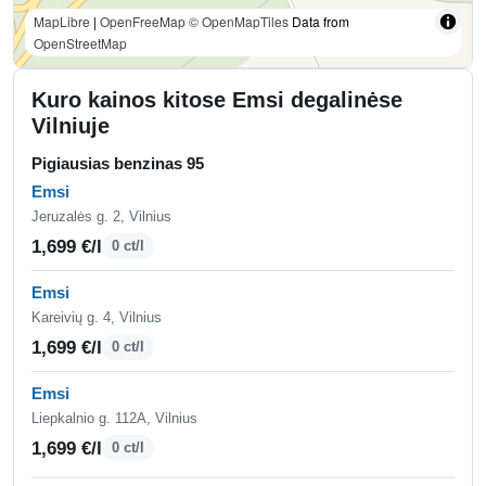
MapLibre
|
OpenFreeMap
© OpenMapTiles
Data from
OpenStreetMap
Kuro kainos kitose Emsi degalinėse
Vilniuje
Pigiausias benzinas 95
Emsi
Jeruzalės g. 2, Vilnius
1,699 €/l
0 ct/l
Emsi
Kareivių g. 4, Vilnius
1,699 €/l
0 ct/l
Emsi
Liepkalnio g. 112A, Vilnius
1,699 €/l
0 ct/l