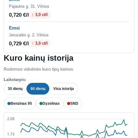
Pajautos g. 31, Vilnius
0,720 €/l
↑ 3,0 ct/l
Emsi
Jeruzalės g. 2, Vilnius
0,729 €/l
↑ 3,0 ct/l
Kuro kainų istorija
Rodomos vidutinės kuro tipų kainos.
Laikotarpis:
30 dienų
90 dienų
Visa istorija
Benzinas 95
Dyzelinas
SND