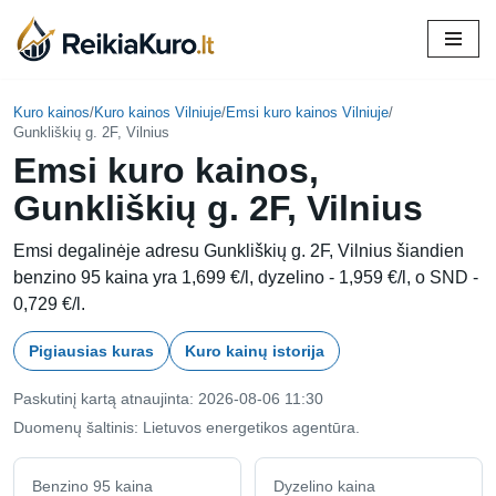
Skip
to
content
Kuro kainos
/
Kuro kainos Vilniuje
/
Emsi kuro kainos Vilniuje
/
Gunkliškių g. 2F, Vilnius
Emsi kuro kainos,
Gunkliškių g. 2F, Vilnius
Emsi degalinėje adresu Gunkliškių g. 2F, Vilnius šiandien
benzino 95 kaina yra 1,699 €/l, dyzelino - 1,959 €/l, o SND -
0,729 €/l.
Pigiausias kuras
Kuro kainų istorija
Paskutinį kartą atnaujinta: 2026-08-06 11:30
Duomenų šaltinis: Lietuvos energetikos agentūra.
Benzino 95 kaina
Dyzelino kaina