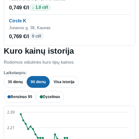
0,749 €/l
↓ 1,0 ct/l
Circle K
Jonavos g. 38, Kaunas
0,769 €/l
0 ct/l
Kuro kainų istorija
Rodomos vidutinės kuro tipų kainos.
Laikotarpis:
30 dienų
90 dienų
Visa istorija
Benzinas 95
Dyzelinas