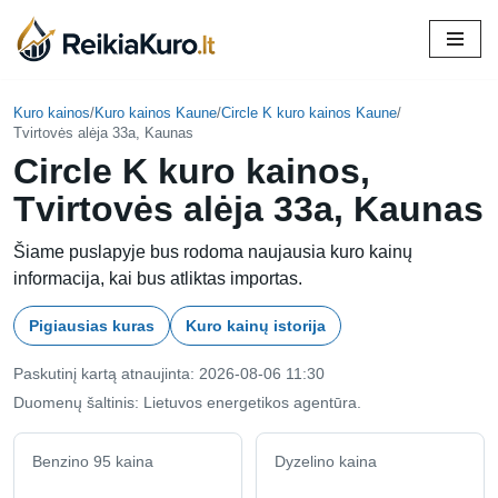
Skip
to
content
Kuro kainos
/
Kuro kainos Kaune
/
Circle K kuro kainos Kaune
/
Tvirtovės alėja 33a, Kaunas
Circle K kuro kainos,
Tvirtovės alėja 33a, Kaunas
Šiame puslapyje bus rodoma naujausia kuro kainų
informacija, kai bus atliktas importas.
Pigiausias kuras
Kuro kainų istorija
Paskutinį kartą atnaujinta: 2026-08-06 11:30
Duomenų šaltinis: Lietuvos energetikos agentūra.
Benzino 95 kaina
Dyzelino kaina