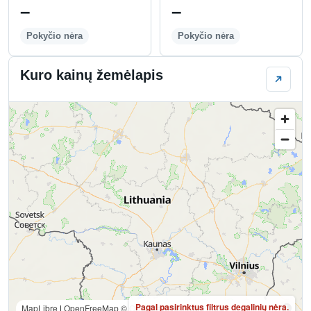
–
–
Pokyčio nėra
Pokyčio nėra
Kuro kainų žemėlapis
Pagal pasirinktus filtrus degalinių nėra.
MapLibre
|
OpenFreeMap
© OpenMapTiles
Data from