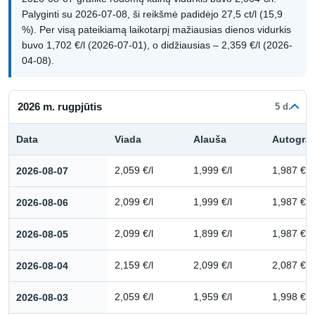
Palyginti su 2026-07-08, ši reikšmė padidėjo 27,5 ct/l (15,9
%). Per visą pateikiamą laikotarpį mažiausias dienos vidurkis
buvo 1,702 €/l (2026-07-01), o didžiausias – 2,359 €/l (2026-
04-08).
2026 m. rugpjūtis
5 d.
Data
Viada
Alauša
Autogra
Kuro kainų istorija: 2026 m. rugpjūtis
2026-08-07
2,059 €/l
1,999 €/l
1,987 €/l
2026-08-06
2,099 €/l
1,999 €/l
1,987 €/l
2026-08-05
2,099 €/l
1,899 €/l
1,987 €/l
2026-08-04
2,159 €/l
2,099 €/l
2,087 €/l
2026-08-03
2,059 €/l
1,959 €/l
1,998 €/l