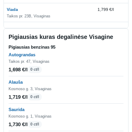
Viada
1,799 €/l
2,
Taikos pr. 23B, Visaginas
Pigiausias kuras degalinėse Visagine
Pigiausias benzinas 95
Autograndas
Taikos pr. 47, Visaginas
1,698 €/l
0 ct/l
Alauša
Kosmoso g. 3, Visaginas
1,719 €/l
0 ct/l
Saurida
Kosmoso g. 1, Visaginas
1,730 €/l
0 ct/l