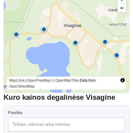
MapLibre
|
OpenFreeMap
© OpenMapTiles
Data from
OpenStreetMap
Kuro kainos degalinėse Visagine
Paieška