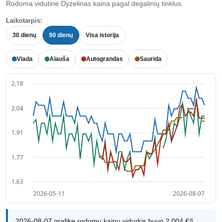
Rodoma vidutinė Dyzelinas kaina pagal degalinių tinklus.
Laikotarpis:
30 dienų
90 dienų
Visa istorija
Viada
Alauša
Autograndas
Saurida
2026-08-07 grafike rodomų kainų vidurkis buvo 2,004 €/l.