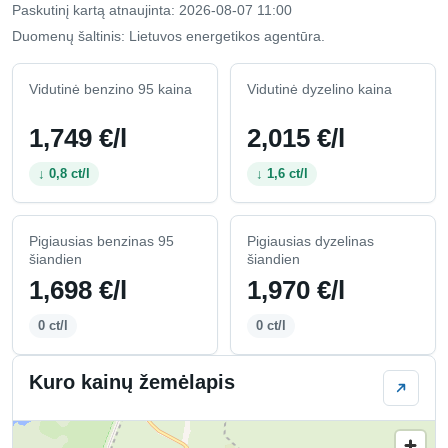
Paskutinį kartą atnaujinta: 2026-08-07 11:00
Duomenų šaltinis: Lietuvos energetikos agentūra.
Vidutinė benzino 95 kaina
Vidutinė dyzelino kaina
1,749 €/l
2,015 €/l
↓ 0,8 ct/l
↓ 1,6 ct/l
Pigiausias benzinas 95
Pigiausias dyzelinas
šiandien
šiandien
1,698 €/l
1,970 €/l
0 ct/l
0 ct/l
Kuro kainų žemėlapis