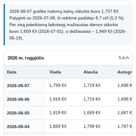
2026-08-07 grafike rodomų kainų vidurkis buvo 1,737 €/l.
Palyginti su 2026-07-08, ši reikšmė padidėjo 8,7 ct/l (5,3 %).
Per visą pateikiamą laikotarpį mažiausias dienos vidurkis
buvo 1,609 €/l (2026-07-01), o didžiausias – 1,949 €/l (2026-
05-19).
2026 m. rugpjūtis
5 d.
Data
Viada
Alauša
Autogra
Kuro kainų istorija: 2026 m. rugpjūtis
2026-08-07
1,799 €/l
1,719 €/l
1,698 €/l
2026-08-06
1,819 €/l
1,719 €/l
1,698 €/l
2026-08-05
1,819 €/l
1,669 €/l
1,687 €/l
2026-08-04
1,859 €/l
1,799 €/l
1,787 €/l