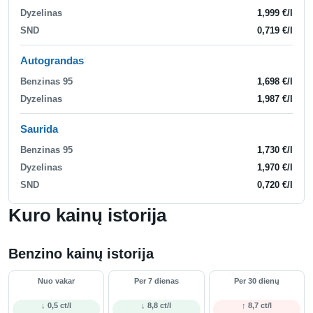
Dyzelinas
1,999 €/l
SND
0,719 €/l
Autograndas
Benzinas 95
1,698 €/l
Dyzelinas
1,987 €/l
Saurida
Benzinas 95
1,730 €/l
Dyzelinas
1,970 €/l
SND
0,720 €/l
Kuro kainų istorija
Benzino kainų istorija
Nuo vakar
Per 7 dienas
Per 30 dienų
↓ 0,5 ct/l
↓ 8,8 ct/l
↑ 8,7 ct/l