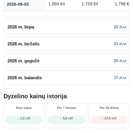
2026-08-03
1,859 €/l
1,759 €/l
1,798 €/l
2026 m. liepa
22 d.
2026 m. birželis
21 d.
2026 m. gegužė
20 d.
2026 m. balandis
17 d.
Dyzelino kainų istorija
Nuo vakar
Per 7 dienas
Per 30 dienų
↓ 1,0 ct/l
↓ 3,6 ct/l
↑ 27,5 ct/l