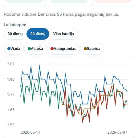
Rodoma vidutinė Benzinas 95 kaina pagal degalinių tinklus.
Laikotarpis:
30 dienų
90 dienų
Visa istorija
Viada
Alauša
Autograndas
Saurida