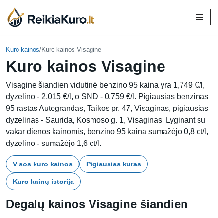
Skip
to
content
Kuro kainos
/
Kuro kainos Visagine
Kuro kainos Visagine
Visagine šiandien vidutinė benzino 95 kaina yra 1,749 €/l,
dyzelino - 2,015 €/l, o SND - 0,759 €/l. Pigiausias benzinas
95 rastas Autograndas, Taikos pr. 47, Visaginas, pigiausias
dyzelinas - Saurida, Kosmoso g. 1, Visaginas. Lyginant su
vakar dienos kainomis, benzino 95 kaina sumažėjo 0,8 ct/l,
dyzelino - sumažėjo 1,6 ct/l.
Visos kuro kainos
Pigiausias kuras
Kuro kainų istorija
Degalų kainos Visagine šiandien