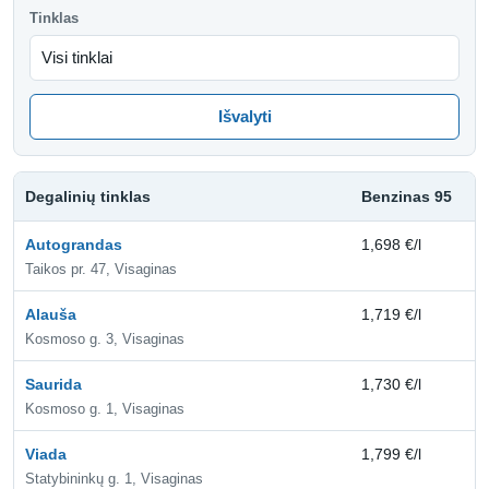
Tinklas
Išvalyti
Degalinių tinklas
Benzinas 95
D
Autograndas
1,698 €/l
1,
Taikos pr. 47, Visaginas
Alauša
1,719 €/l
1,
Kosmoso g. 3, Visaginas
Saurida
1,730 €/l
1,
Kosmoso g. 1, Visaginas
Viada
1,799 €/l
2,
Statybininkų g. 1, Visaginas